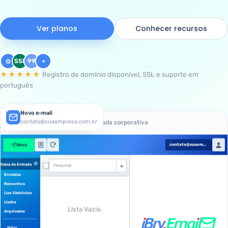
Ver planos
Conhecer recursos
@
SSL
99
+
★★★★★
Registro de domínio disponível, SSL e suporte em
português
Novo e-mail
contato@suaempresa.com.br
iBry.Email · Caixa de entrada corporativa
Nova
contato@suaempresa.com.br
☆
⌄
Caixa de Entrada
Pesquisar
Enviadas
Rascunhos
Lixo Eletrônico
Lixeira
Lista Vazia.
Arquivadas