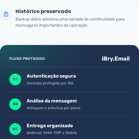
Histórico preservado
Backup diário adiciona uma camada de continuidade para
mensagens importantes da operação.
iBry.Email
FLUXO PROTEGIDO
Autenticação segura
01
Conexão protegida por SSL
Análise da mensagem
02
Antispam e antivírus por plano
Entrega organizada
03
Webmail, IMAP, POP e Mobile