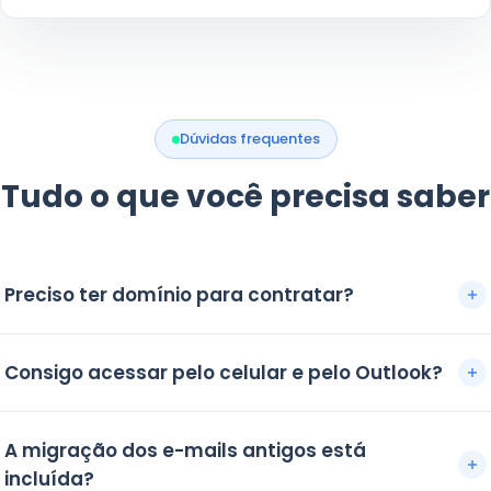
Dúvidas frequentes
Tudo o que você precisa saber
Preciso ter domínio para contratar?
Você pode usar um domínio que já possui ou contratar um
Consigo acessar pelo celular e pelo Outlook?
novo domínio com apoio da central do cliente iBry. Nos
planos anuais elegíveis, o domínio fica grátis.
Sim. O iBry.Email oferece webmail, acesso mobile e
A migração dos e-mails antigos está
compatibilidade com clientes de e-mail via POP, IMAP e
incluída?
SMTP.