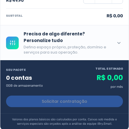
R$ 49,90
R$ 0,00
SUBTOTAL
Precisa de algo diferente?
Personalize tudo
Defina espaço próprio, proteção, domínio e
serviços para sua operação.
TOTAL ESTIMADO
SEU PACOTE
R$ 0,00
0 contas
0GB de armazenamento
por mês
Solicitar contratação
Valores dos planos básicos são calculados por conta. Caixas sob medida e
serviços especiais são orçados após a análise da equipe iBry.Email.