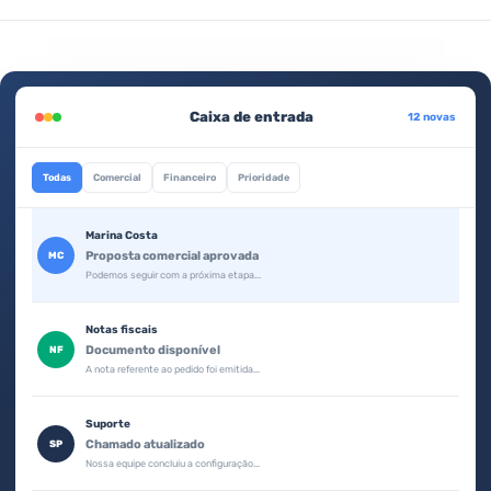
Caixa de entrada
12 novas
Todas
Comercial
Financeiro
Prioridade
Marina Costa
Proposta comercial aprovada
MC
Podemos seguir com a próxima etapa...
Notas fiscais
Documento disponível
NF
A nota referente ao pedido foi emitida...
Suporte
Chamado atualizado
SP
Nossa equipe concluiu a configuração...